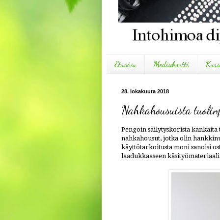
Etusivu
Mediakortti
Kurs
28. lokakuuta 2018
Nahkahousuista tuolin
Pengoin säilytyskorista kankaita 
nahkahousut, jotka olin hankkinu
käyttötarkoitusta moni sanoisi os
laadukkaaseen käsityömateriaalii