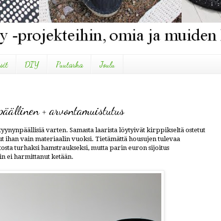
sit
DIY
Puutarha
Joulu
päällinen + arvontamuistutus
tyynynpäällisiä varten. Samasta laarista löytyivät kirppikseltä ostetut
t ihan vain materiaalin vuoksi. Tietämättä housujen tulevaa
tosta turhaksi hamstraukseksi, mutta parin euron sijoitus
n ei harmittanut ketään.