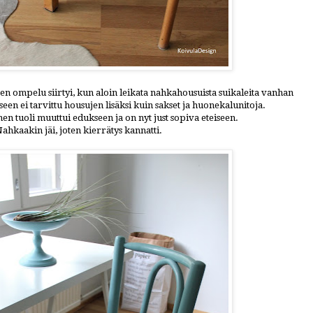
yjen ompelu siirtyi, kun aloin leikata nahkahousuista suikaleita vanhan
een ei tarvittu housujen lisäksi kuin sakset ja huonekalunitoja.
n tuoli muuttui edukseen ja on nyt just sopiva eteiseen.
ahkaakin jäi, joten kierrätys kannatti.