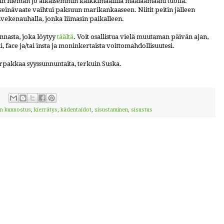
in hieman jo aikaisemmin kalkkimaalilla maalaamaani tuolia.
einävaate vaihtui paksuun marikankaaseen. Niitit peitin jälleen
vekenauhalla, jonka liimasin paikalleen.
nnasta, joka löytyy
täältä
. Voit osallistua vielä muutaman päivän ajan,
, face ja/tai insta ja moninkertaista voittomahdollisuutesi.
rpakkaa syyssunnuntaita, terkuin Suska.
en kunnostus
,
kierrätys
,
kädentaidot
,
sisustaminen
,
sisustus