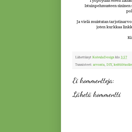
Työpöydän eteen fiksas
Istuinpehmusteen sininen s
pol
Ja vielä muistutan tarjotinarvo
joten kurkkaa linkki
Ki
Lähettänyt
KoivulaDesign
klo
3.57
Tunnisteet:
arvonta
,
DIY
,
keittiötuoli
Ei kommentteja:
Lähetä kommentti