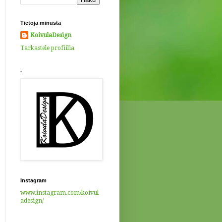
Tietoja minusta
KoivulaDesign
Tarkastele profiilia
.
Instagram
www.instagram.com/koivul
adesign/