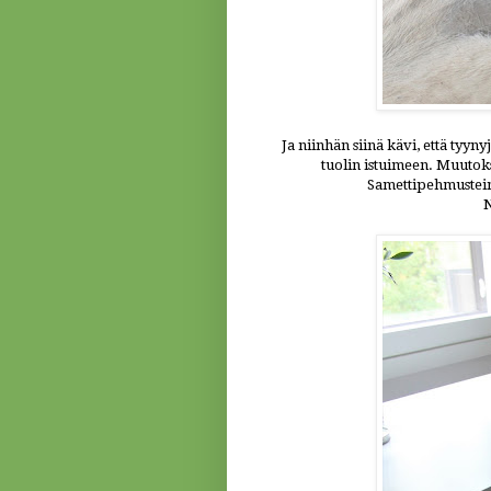
Ja niinhän siinä kävi, että tyyn
tuolin istuimeen. Muutoks
Samettipehmusteine
N